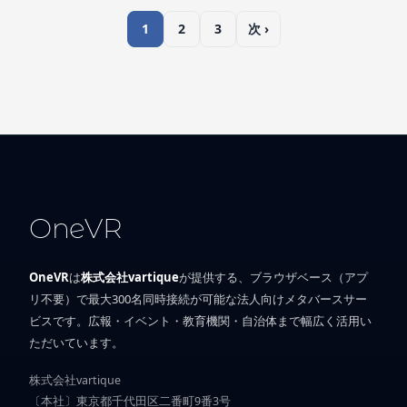
1
2
3
次 ›
OneVR
OneVR
は
株式会社vartique
が提供する、ブラウザベース（アプ
リ不要）で最大300名同時接続が可能な法人向けメタバースサー
ビスです。広報・イベント・教育機関・自治体まで幅広く活用い
ただいています。
株式会社vartique
〔本社〕東京都千代田区二番町9番3号