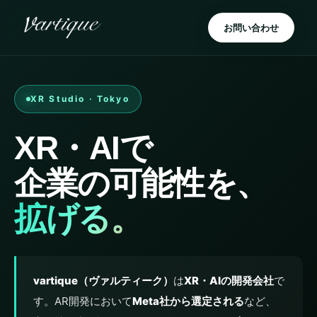
お問い合わせ
XR Studio · Tokyo
XR・AIで
企業の可能性を、
拡げる。
vartique（ヴァルティーク）
は
XR・AIの開発会社
で
す。AR開発において
Meta社から選定される
など、