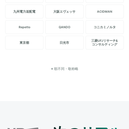
九州電力送配電
大阪エヴェッサ
ACIDMAN
Repetto
QANDO
コニカミノルタ
三菱UFJリサーチ&
東京都
日光市
コンサルティング
※ 順不同・敬称略