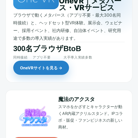
OneVR｜メタバー
ス・VRサービス
ブラウザで動くメタバース（アプリ不要・最大300名同
時接続）と、ヘッドセット型VR体験。展示会、ウェビナ
ー、採用イベント、社内研修、自治体イベント、研究用
途で多数の導入実績があります。
300名
ブラウザ
BtoB
同時接続
アプリ不要
大手導入実績多数
OneVRサイトを見る →
魔法のアクスタ
スマホをかざすとキャラクターが動
くAR内蔵アクリルスタンド。IPコラ
ボ・販促・ファンビジネスの新しい
商材。