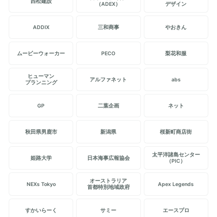
西松建設
（ADEX）
デザイン
ADDIX
三和商事
やおきん
ムービーウォーカー
PECO
梨花和服
ヒューマン
アルファネット
abs
プランニング
GP
二葉企画
ネット
秋田県男鹿市
新潟県
桜新町商店街
太平洋諸島センター
姫路大学
日本海事広報協会
（PIC）
オーストラリア
NEXs Tokyo
Apex Legends
首都特別地域政府
すかいらーく
サミー
エースプロ