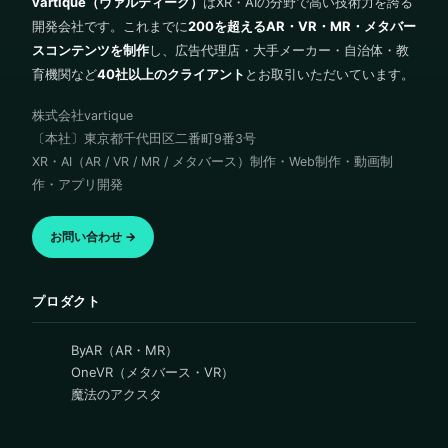
vartique（ヴァルティーク）
はXR・AIの分野で高い技術力を誇る
開発会社です。これまでに
200を超えるAR・VR・MR・メタバー
スコンテンツを制作
し、広告代理店・大手メーカー・自治体・教
育機関など
40社以上のクライアント
とお取引いただいています。
株式会社vartique
〔本社〕東京都千代田区二番町9番3号
XR・AI（AR / VR / MR / メタバース）制作・Web制作・動画制
作・アプリ開発
お問い合わせ →
プロダクト
ByAR（AR・MR）
OneVR（メタバース・VR）
魔法のアクスタ