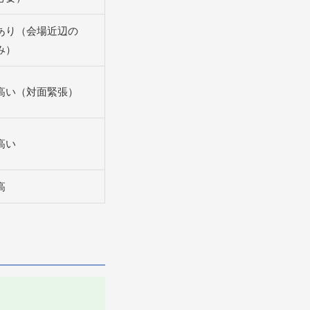
あり（会場近辺の
み）
高い（対面緊張）
高い
高