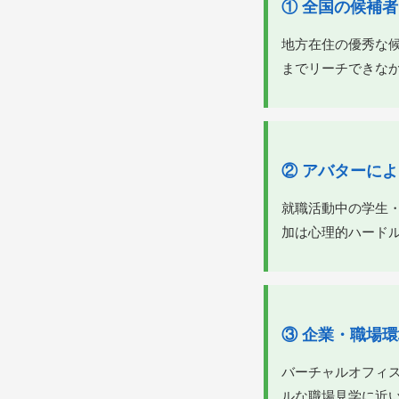
① 全国の候補
地方在住の優秀な
までリーチできな
② アバターに
就職活動中の学生
加は心理的ハード
③ 企業・職場
バーチャルオフィ
ルな職場見学に近