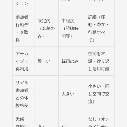
ション
参加者
詳細（移
限定的
中程度
行動デ
動・滞在・
（名刺の
（視聴時
ータ取
行動すべ
み）
間等）
得
て）
アーカ
空間を常
イブ・
難しい
録画のみ
設・繰り返
再利用
し活用可能
リアル
小さい（同
参加者
－
大きい
じ空間で交
との体
流）
験格差
天候・
なし（オン
感染症
あり
なし
ライン分は