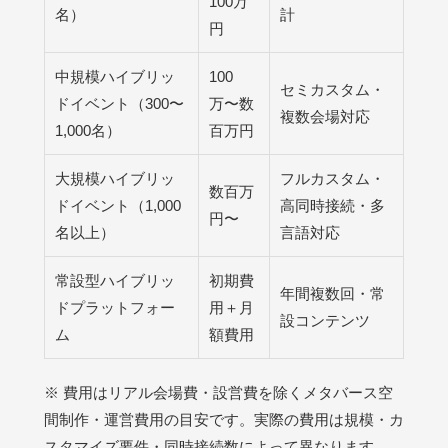
100万
名）
計
円
中規模ハイブリッ
100
セミカスタム・
ドイベント（300〜
万〜数
複数会場対応
1,000名）
百万円
大規模ハイブリッ
フルカスタム・
数百万
ドイベント（1,000
高同時接続・多
円〜
名以上）
言語対応
常設型ハイブリッ
初期費
年間複数回・常
ドプラットフォー
用＋月
設コンテンツ
ム
額費用
※ 費用はリアル会場費・設営費を除くメタバース空
間制作・運営費用の目安です。実際の費用は規模・カ
スタマイズ要件・同時接続数によって異なります。