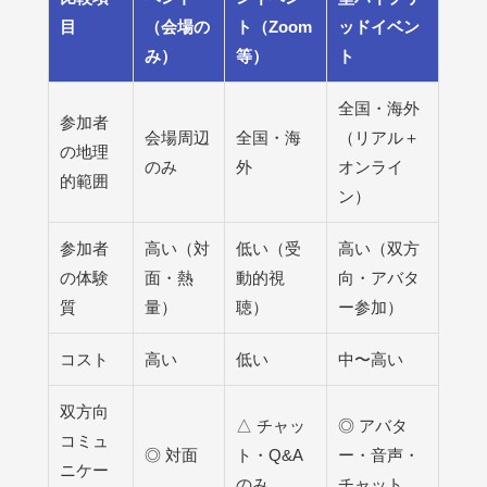
目
（会場の
ト（Zoom
ッドイベン
み）
等）
ト
全国・海外
参加者
会場周辺
全国・海
（リアル＋
の地理
のみ
外
オンライ
的範囲
ン）
参加者
高い（対
低い（受
高い（双方
の体験
面・熱
動的視
向・アバタ
質
量）
聴）
ー参加）
コスト
高い
低い
中〜高い
双方向
△ チャッ
◎ アバタ
コミュ
◎ 対面
ト・Q&A
ー・音声・
ニケー
のみ
チャット