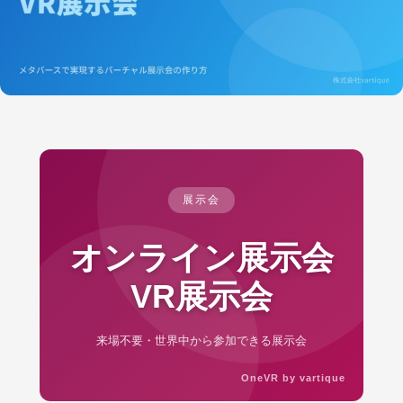
展示会
オンライン展示会
VR展示会
来場不要・世界中から参加できる展示会
OneVR by vartique