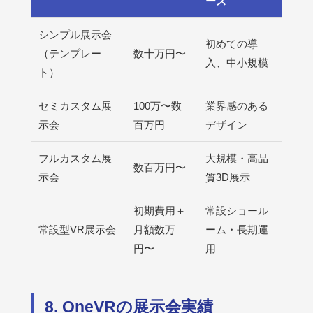
ース
シンプル展示会
初めての導
（テンプレー
数十万円〜
入、中小規模
ト）
セミカスタム展
100万〜数
業界感のある
示会
百万円
デザイン
フルカスタム展
大規模・高品
数百万円〜
示会
質3D展示
初期費用＋
常設ショール
常設型VR展示会
月額数万
ーム・長期運
円〜
用
8. OneVRの展示会実績