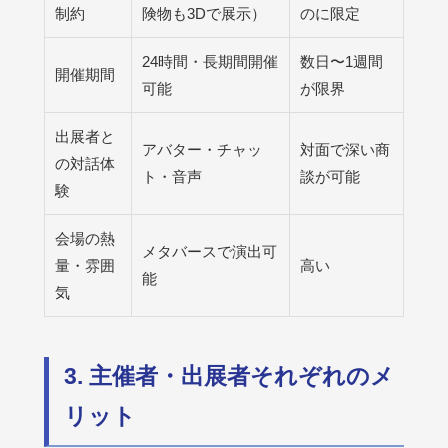
制約
険物も3Dで展示）
のに限定
24時間・長期間開催
数日〜1週間
開催期間
可能
が限界
出展者と
アバター・チャッ
対面で深い商
の対話体
ト・音声
談が可能
験
会場の熱
メタバースで演出可
量・雰囲
高い
能
気
3. 主催者・出展者それぞれのメ
リット