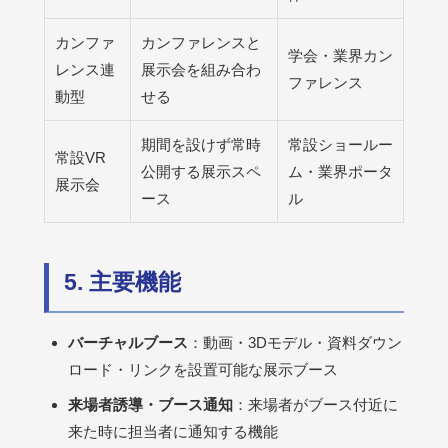
カンファ
カンファレンスと
学会・業界カン
レンス連
展示会を組み合わ
ファレンス
動型
せる
期間を設けず常時
常設ショールー
常設VR
公開する展示スペ
ム・業界ポータ
展示会
ース
ル
5. 主要機能
バーチャルブース
：動画・3Dモデル・資料ダウン
ロード・リンクを設置可能な展示ブース
来場者誘導・ブース通知
：来場者がブース付近に
来た時に担当者に通知する機能