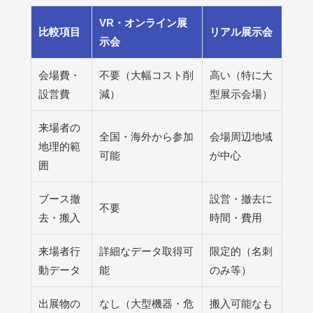
VR・オンライン展
比較項目
リアル展示会
示会
会場費・
不要（大幅コスト削
高い（特に大
設営費
減）
型展示会場）
来場者の
全国・海外から参加
会場周辺地域
地理的範
可能
が中心
囲
ブース撤
設営・撤去に
不要
去・搬入
時間・費用
来場者行
詳細なデータ取得可
限定的（名刺
動データ
能
のみ等）
出展物の
なし（大型機器・危
搬入可能なも