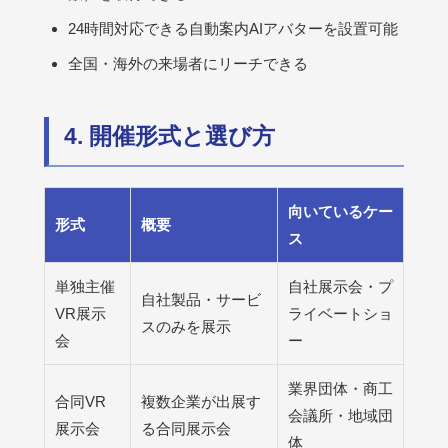
24時間対応できる自動案内AIアバターを設置可能
全国・海外の来場者にリーチできる
4. 開催形式と選び方
向いているケー
形式
概要
ス
単独主催
自社展示会・プ
自社製品・サービ
VR展示
ライベートショ
スのみを展示
会
ー
業界団体・商工
合同VR
複数企業が出展す
会議所・地域団
展示会
る合同展示会
体