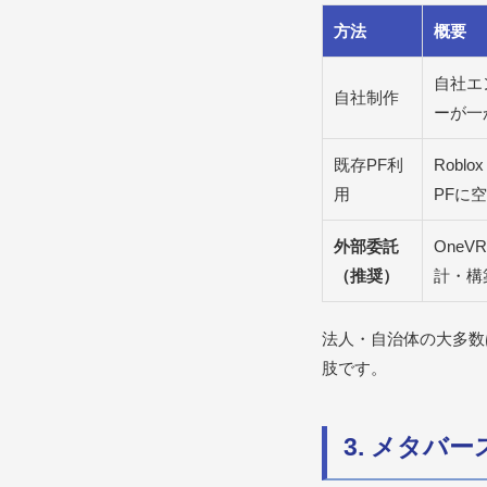
方法
概要
自社エ
自社制作
ーが一
既存PF利
Roblo
用
PFに
外部委託
One
（推奨）
計・構
法人・自治体の大多数
肢です。
3. メタバ