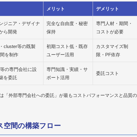
メリット
デメリット
ンジニア・デザイナ
完全な自由度・秘密
専門人材・期間・
から開発
保持
コストが必要
x・cluster等の既製
初期コスト低・既存
カスタマイズ制
空間を制作
ユーザー活用
限・PF依存
VR等の専門会社に設
専門知識・実績・サ
委託コスト
築を委託
ポート活用
は「外部専門会社への委託」が最もコストパフォーマンスと品質の
ース空間の構築フロー