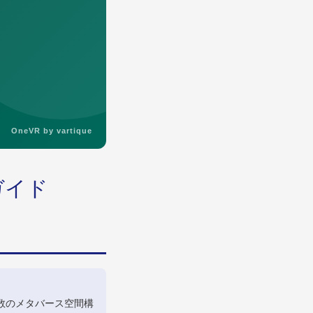
OneVR by vartique
ガイド
数のメタバース空間構