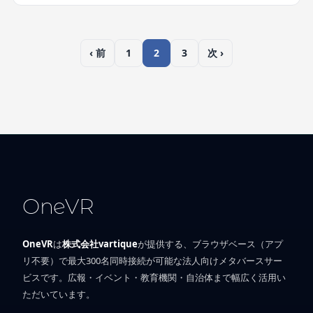
‹ 前
1
2
3
次 ›
OneVR
OneVR
は
株式会社vartique
が提供する、ブラウザベース（アプ
リ不要）で最大300名同時接続が可能な法人向けメタバースサー
ビスです。広報・イベント・教育機関・自治体まで幅広く活用い
ただいています。