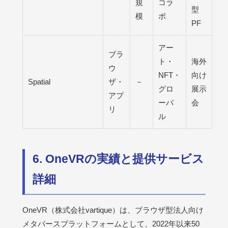
規
コラ
型
模
ボ
PF
アー
ブラ
ト・
海外
ウ
NFT・
向け
Spatial
ザ・
－
グロ
展示
アプ
ーバ
会
リ
ル
6. OneVRの実績と提供サービス
詳細
OneVR（株式会社vartique）は、ブラウザ型法人向け
メタバースプラットフォームとして、2022年以来50