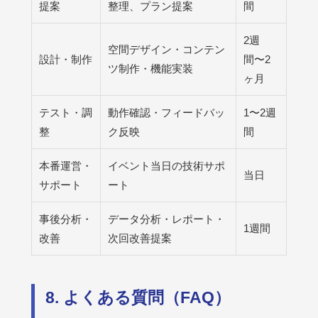
提案
整理、プラン提案
間
2週
空間デザイン・コンテン
設計・制作
間〜2
ツ制作・機能実装
ヶ月
テスト・調
動作確認・フィードバッ
1〜2週
整
ク反映
間
本番運営・
イベント当日の技術サポ
当日
サポート
ート
事後分析・
データ分析・レポート・
1週間
改善
次回改善提案
8. よくある質問（FAQ）