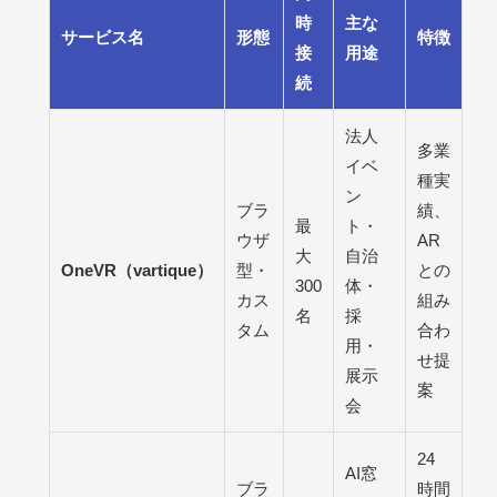
時
主な
サービス名
形態
特徴
接
用途
続
法人
多業
イベ
種実
ン
ブラ
績、
最
ト・
ウザ
AR
大
自治
OneVR（vartique）
型・
との
300
体・
カス
組み
名
採
タム
合わ
用・
せ提
展示
案
会
24
AI窓
ブラ
時間