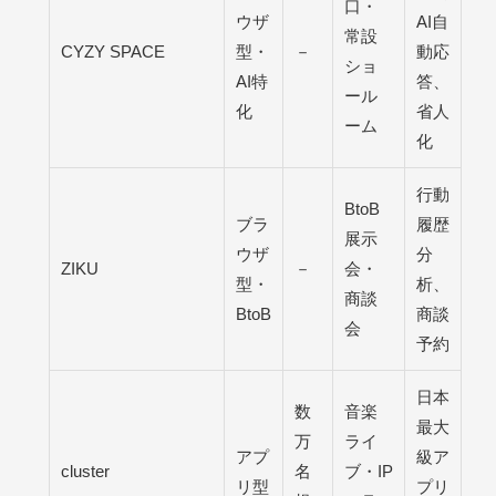
口・
ウザ
AI自
常設
CYZY SPACE
型・
－
動応
ショ
AI特
答、
ール
化
省人
ーム
化
行動
BtoB
ブラ
履歴
展示
ウザ
分
ZIKU
－
会・
型・
析、
商談
BtoB
商談
会
予約
日本
数
音楽
最大
万
ライ
アプ
級ア
cluster
名
ブ・IP
リ型
プリ