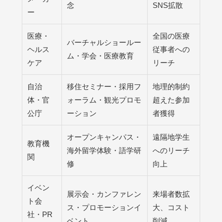
念
SNS拡散
ー
医療・
全国の医療
バーチャルショールー
ヘルス
従事者への
ム・学会・医療教育
ケア
リーチ
自治
移住セミナー・採用フ
地理的制約
体・官
ォーラム・観光プロモ
超えた参加
公庁
ーション
者獲得
オープンキャンパス・
遠隔地学生
教育機
海外留学体験・語学研
へのリーチ
関
修
向上
イベン
展示会・カンファレン
来場者数拡
ト会
ス・プロモーションイ
大、コスト
社・PR
ベント
削減