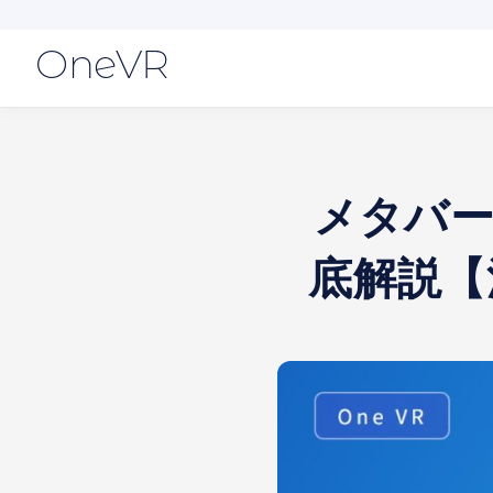
OneVR
メタバー
底解説【