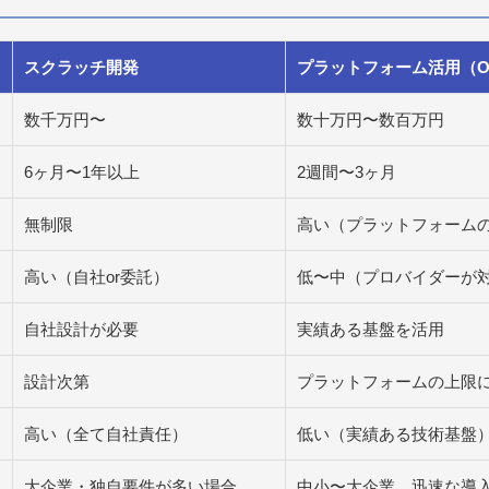
スクラッチ開発
プラットフォーム活用（O
数千万円〜
数十万円〜数百万円
6ヶ月〜1年以上
2週間〜3ヶ月
無制限
高い（プラットフォーム
高い（自社or委託）
低〜中（プロバイダーが
自社設計が必要
実績ある基盤を活用
設計次第
プラットフォームの上限
高い（全て自社責任）
低い（実績ある技術基盤
大企業・独自要件が多い場合
中小〜大企業、迅速な導