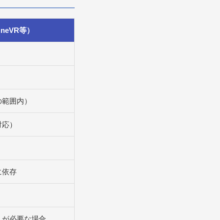
neVR等）
の範囲内）
対応）
に依存
）
入が必要な場合