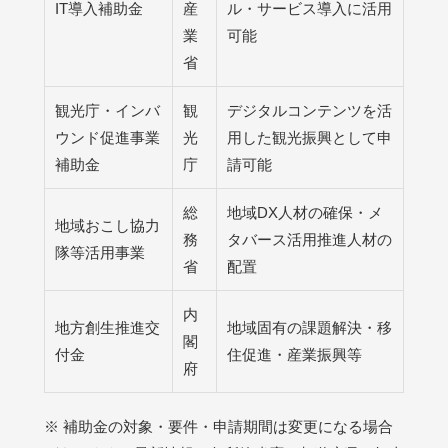
IT導入補助金
産
ル・サービス導入に活用
業
可能
省
観光庁・インバ
観
デジタルコンテンツを活
ウンド促進事業
光
用した観光振興として申
補助金
庁
請可能
総
地域DX人材の確保・メ
地域おこし協力
務
タバース活用推進人材の
隊等活用事業
省
配置
内
地方創生推進交
地域固有の課題解決・移
閣
付金
住促進・産業振興等
府
※ 補助金の対象・要件・申請期間は変更になる場合