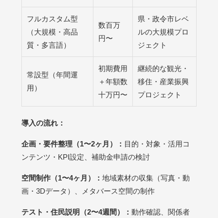
フルカスタム型
県・政令市レベ
数百万
（大規模・高品
ルの大規模プロ
円〜
質・多言語）
ジェクト
初期費用
継続的な観光・
常設型（年間運
＋年額数
移住・産業振興
用）
十万円〜
プロジェクト
導入の流れ：
企画・要件整理（1〜2ヶ月）：
目的・対象・活用コ
ンテンツ・KPI設定、補助金申請の検討
空間制作（1〜4ヶ月）：
地域素材の収集（写真・動
画・3Dデータ）、メタバース空間の制作
テスト・住民説明（2〜4週間）：
動作確認、関係者