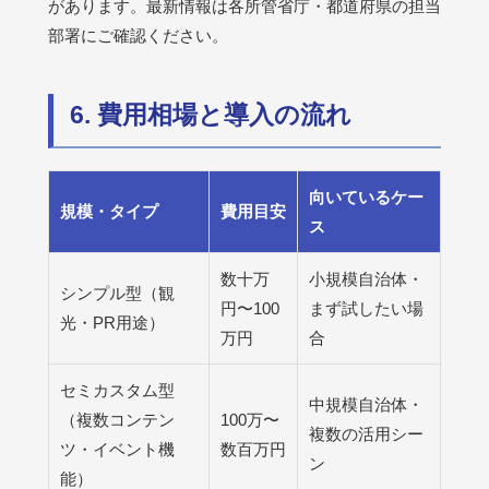
があります。最新情報は各所管省庁・都道府県の担当
部署にご確認ください。
6. 費用相場と導入の流れ
向いているケー
規模・タイプ
費用目安
ス
数十万
小規模自治体・
シンプル型（観
円〜100
まず試したい場
光・PR用途）
万円
合
セミカスタム型
中規模自治体・
（複数コンテン
100万〜
複数の活用シー
ツ・イベント機
数百万円
ン
能）