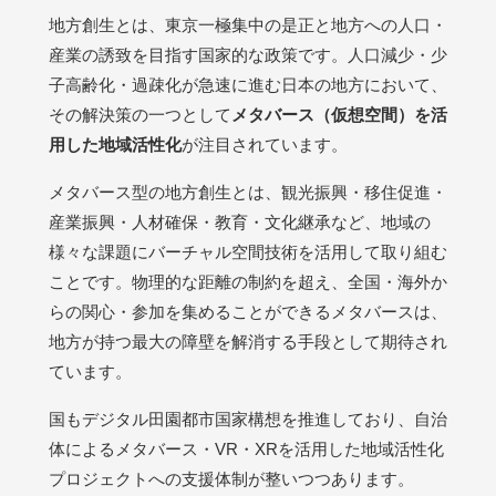
地方創生とは、東京一極集中の是正と地方への人口・
産業の誘致を目指す国家的な政策です。人口減少・少
子高齢化・過疎化が急速に進む日本の地方において、
その解決策の一つとして
メタバース（仮想空間）を活
用した地域活性化
が注目されています。
メタバース型の地方創生とは、観光振興・移住促進・
産業振興・人材確保・教育・文化継承など、地域の
様々な課題にバーチャル空間技術を活用して取り組む
ことです。物理的な距離の制約を超え、全国・海外か
らの関心・参加を集めることができるメタバースは、
地方が持つ最大の障壁を解消する手段として期待され
ています。
国もデジタル田園都市国家構想を推進しており、自治
体によるメタバース・VR・XRを活用した地域活性化
プロジェクトへの支援体制が整いつつあります。