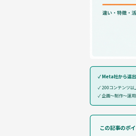
✓ Meta社から
✓ 200コンテンツ
✓ 企画〜制作〜運
この記事のポイ