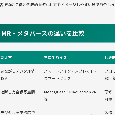
各技術の特徴と代表的な使われ方をイメージしやすい形で紹介しま
AR・MR・メタバースの違いを比較
の見え方
主なデバイス
代表
を見ながらデジタル情
スマートフォン・タブレット・
プロ
重ねる
スマートグラス
EC・
を遮断し完全仮想空間
Meta Quest・PlayStation VR
研修
入
等
可視
とデジタルを高精度で
製造