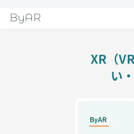
ByAR
XR（V
い