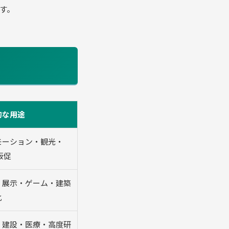
す。
的な用途
モーション・観光・
販促
・展示・ゲーム・建築
化
・建設・医療・高度研