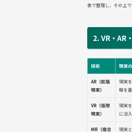
表で整理し、その上で
2. VR・
技術
現実
AR（拡張
現実
現実）
報を
VR（仮想
現実
現実）
に没
MR（複合
現実