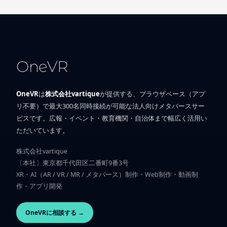
OneVR
OneVR
は
株式会社vartique
が提供する、ブラウザベース（アプ
リ不要）で最大300名同時接続が可能な法人向けメタバースサー
ビスです。広報・イベント・教育機関・自治体まで幅広く活用い
ただいています。
株式会社vartique
〔本社〕東京都千代田区二番町9番3号
XR・AI（AR / VR / MR / メタバース）制作・Web制作・動画制
作・アプリ開発
OneVRに相談する →