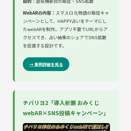
目的：
遊技機新台の販促・SNS拡散
WebARの内容：
スマスロ 化物語の販促キャ
ンペーンとして、HAPPY占いをテーマにし
たwebARを制作。アプリ不要でURLからア
クセスでき、占い結果のシェアでSNS拡散
を促進する設計です。
→ 事例詳細を見る
チバリヨ2「導入祈願 おみくじ
webAR×SNS投稿キャンペーン」