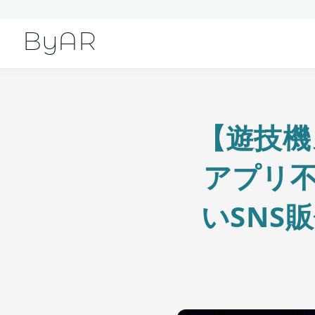
ByAR
【遊技機
アプリ不
いSNS