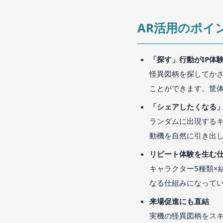
AR活用のポイ
「探す」行動がIP体
怪異図柄を探してか
ことができます。筐体
「シェアしたくなる
ランダムに出現する
動機を自然に引き出
リピート体験を生む
キャラクター5種類×
なる仕組みになって
来場促進にも直結
実機の怪異図柄をス