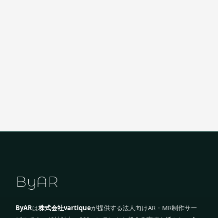
ByAR
ByAR
は
株式会社vartique
が提供する法人向けAR・MR制作サー