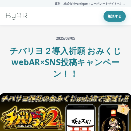
運営：株式会社vartique（コーポレートサイトへ）→
ByAR
相談する
2025/03/05
チバリヨ２導入祈願 おみくじ
webAR×SNS投稿キャンペー
ン！！