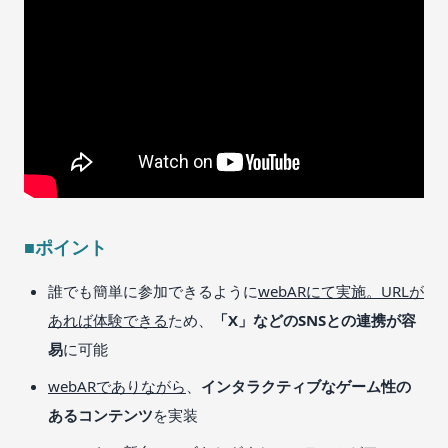
■ポイント
誰でも簡単に参加できるように
webARにて実施。URLが
あれば体験できる
ため、
「X」などのSNSとの連携が容
易
に可能
webARでありながら
、
インタラクティブなゲーム性の
あるコンテンツ
を実装