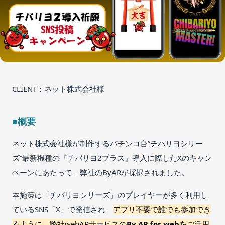
CLIENT：ネット株式会社様
■概要
ネット株式会社様が制作するパチンコ台”チバリヨシリー
ズ”最新機種の『チバリヨ2プラス』導入に際したXのキャン
ペーンにあたって、弊社のByARが採択されました。
本施策は「チバリヨシリーズ」のプレイヤーが多く利用し
ているSNS「X」で発信され、
アプリ不要で誰でも参加でき
るように、弊社webARサービスの
By AR for web
をご活用