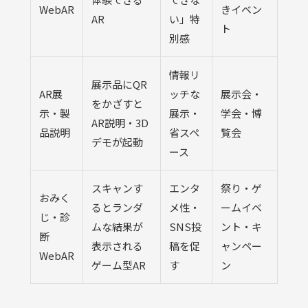
WebAR
きイベン
AR
い」特
ト
別感
情報リ
展示品にQR
AR展
ッチな
展示会・
をかざすと
示・製
展示・
学会・博
AR説明・3D
品説明
省スペ
覧会
デモが起動
ース
スキャンす
エンタ
祭り・ゲ
おみく
るとランダ
メ性・
ームイベ
じ・診
ムな結果が
SNS投
ント・キ
断
表示される
稿を促
ャンペー
WebAR
ゲーム型AR
す
ン