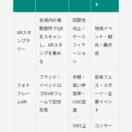
ト
会場内の複
回遊性
数箇所でQR
向上・
地域イベ
ARスタ
をスキャン
ゲーミ
ント・観
ンプラ
し、ARスタ
フィケ
光・展示
リー
ンプを集め
ーショ
会
る
ン
ブランド・
手軽・
音楽フェ
フォト
イベントロ
高い参
ス・スポ
フレー
ゴのARフレ
加率・
ーツ・企
ムAR
ームで記念
UGC促
業イベン
写真
進
ト
SNS上
コンサー