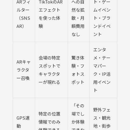
ARフィ
TikTokのAR
への自
ト・ゲー
ルター
エフェクト
然な拡
ムイベン
（SNS
を使った体
散・月
ト・ブラ
AR）
験
額費用
ンドイベ
なし
ント
エンタ
会場の特定
驚き体
メ・テー
ARキャ
スポットで
験・フ
マパー
ラクタ
キャラクタ
ォトス
ク・IP活
ー召喚
ーが現れる
ポット
用イベン
ト
「その
野外フェ
特定の位置
場でし
GPS連
ス・観光
情報でのみ
か体験
動
地・街歩
体験できる
できな