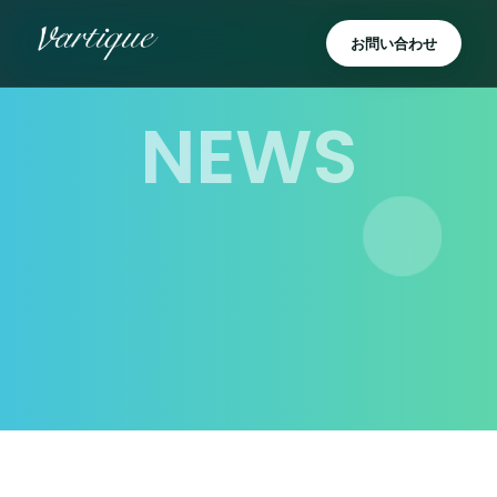
内
容
お問い合わせ
を
ス
キ
NEWS
ッ
プ