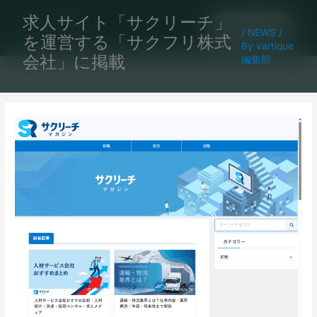
内
求人サイト「サクリーチ」
容
お問い合わせ
/
NEWS
/
を運営する「サクフリ株式
を
By
vartique
ス
会社」に掲載
編集部
キ
ッ
プ