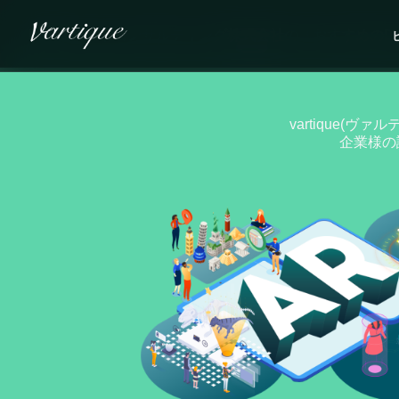
内
容
株式会社アウナラのメディアにて当社が紹介されました
デジタルギア株式会社の比較記事にて当社が紹介されまし
株式会社CREXのコラム内にて当社が紹介されました
求人サイト「サクリーチ」を運営する「サクフリ株式会社
NSSスマートコンサルティング株式会社の「おすすめのD
を
ス
キ
ッ
vartique(
プ
企業様の