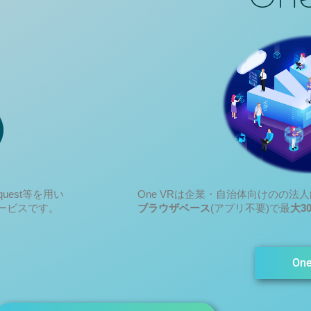
quest等を用い
One VRは企業・自治体向けのの法
ービスです。
ブラウザベース
(アプリ不要)で最
大3
One