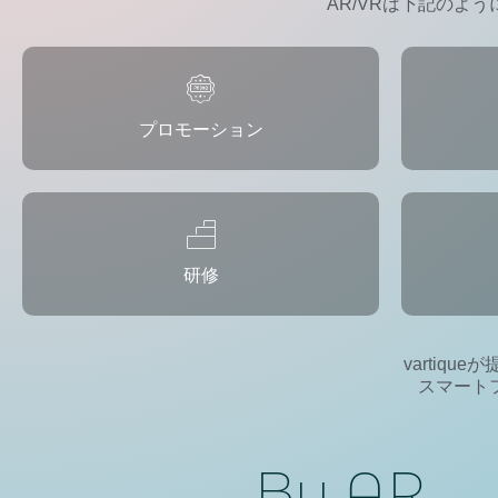
AR/VRは下記のよ
プロモーション
研修
vartiq
スマート
By AR