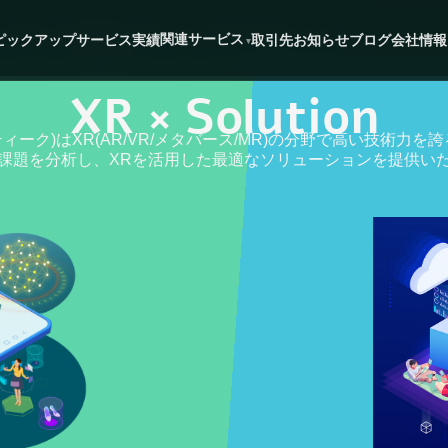
た
」に掲載
Xサービス/関連企業一覧」に当社が紹介されました
関連サービス
ピックアップ
サービス
実績
取引先
お知らせ
ブログ
会社情報
XR × Solution
ヴァルティーク)はXR(AR/VR/メタバース/MR)の分野で高い技術力
課題を分析し、XRを活用した最適なソリューションを提供い