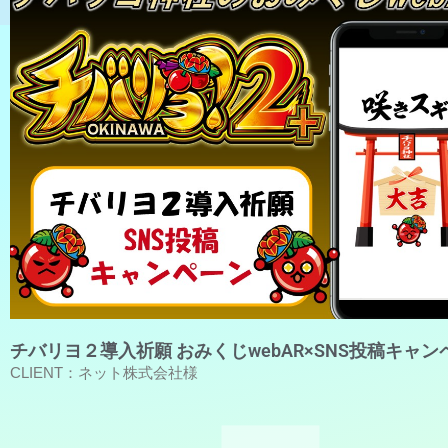
チバリヨ２導入祈願 おみくじwebAR×SNS投稿キャ
CLIENT：ネット株式会社様