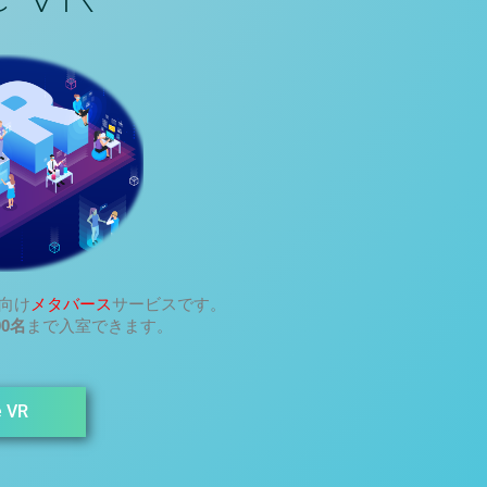
人向け
メタバース
サービスです。
00名
まで入室できます。
 VR