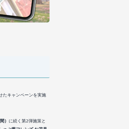
せたキャンペーンを実施
月間）
に続く第2弾施策と
しゃぶ葉フレンズ お花見