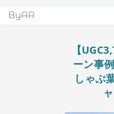
ByAR
【UGC3
ーン事例
しゃぶ葉
ャ