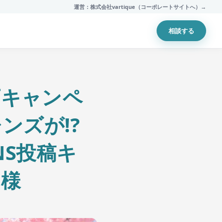
運営：株式会社vartique（コーポレートサイトへ）→
相談する
食店キャンペ
ンズが!?
NS投稿キ
く様