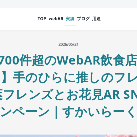
TOP
webAR
実績
ブログ
用途
2026/05/21
,700件超のWebAR飲
】手のひらに推しのフレ
フレンズとお花見AR S
ンペーン｜すかいらー