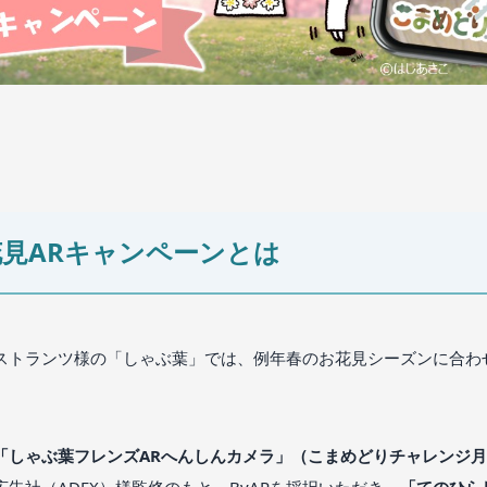
花見ARキャンペーンとは
ストランツ様の「しゃぶ葉」では、例年春のお花見シーズンに合わ
「しゃぶ葉フレンズARへんしんカメラ」（こまめどりチャレンジ
告社（ADEX）様監修のもと、ByARを採択いただき、
「てのひら