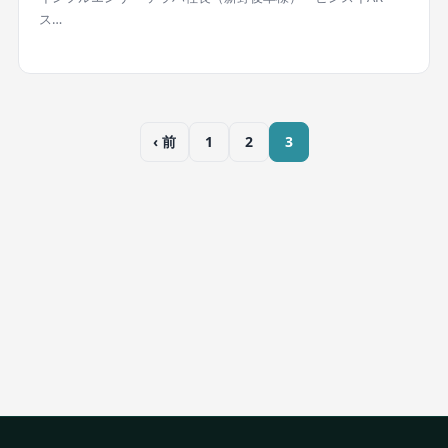
ス…
‹ 前
1
2
3