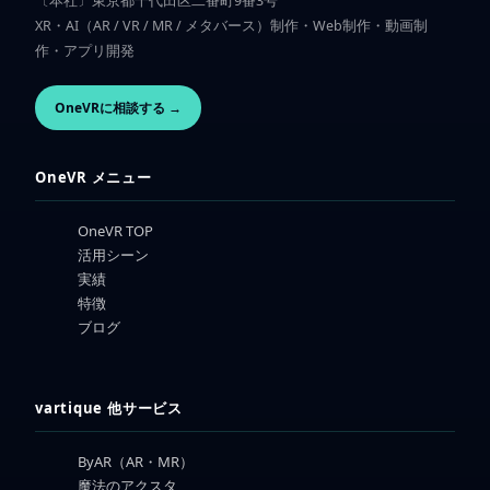
〔本社〕東京都千代田区二番町9番3号
XR・AI（AR / VR / MR / メタバース）制作・Web制作・動画制
作・アプリ開発
OneVRに相談する →
OneVR メニュー
OneVR TOP
活用シーン
実績
特徴
ブログ
vartique 他サービス
ByAR（AR・MR）
魔法のアクスタ