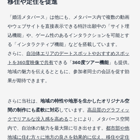
移住や定住を促進
「婚活メタバース」は他にも、メタバース内で複数の動画
やウェブサイトを直接表示できる特許出願中の「サイト埋
込機能」や、ゲーム性のあるインタラクションを可能とす
る「インタラクティブ機能」などを搭載しています。
さらに、
自治体エリアのデートスポットやおすすめスポッ
トを360度映像で共有
できる「
360度ツアー機能
」も提供。
地域の魅力を伝えるとともに、参加者同士の会話を促す効
果が期待できます。
さらに当社は、
地域の特性や地形を生かしたオリジナル空
間の制作にも柔軟に対応
しています。
高品質のグラフィッ
クでリアルな没入感を高める
ことにより、メタバース空間
内で、自治体の魅力を最大限に引き出せます。
都市部や他
地域に住む方々に地方の良さを効果的に伝え、移住や定住