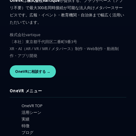
OneVR
は
株式会社vartique
が提供する、ブラウザベース（アプ
リ不要）で最大300名同時接続が可能な法人向けメタバースサー
ビスです。広報・イベント・教育機関・自治体まで幅広く活用い
ただいています。
株式会社vartique
〔本社〕東京都千代田区二番町9番3号
XR・AI（AR / VR / MR / メタバース）制作・Web制作・動画制
作・アプリ開発
OneVRに相談する →
OneVR メニュー
OneVR TOP
活用シーン
実績
特徴
ブログ