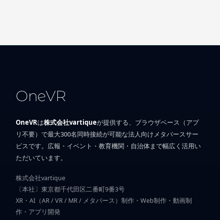
OneVR
OneVR
は
株式会社vartique
が提供する、ブラウザベース（アプ
リ不要）で最大300名同時接続が可能な法人向けメタバースサー
ビスです。広報・イベント・教育機関・自治体まで幅広く活用い
ただいています。
株式会社vartique
〔本社〕東京都千代田区二番町9番3号
XR・AI（AR / VR / MR / メタバース）制作・Web制作・動画制
作・アプリ開発