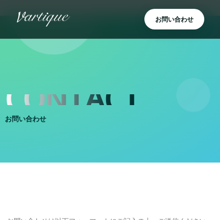
内
容
お問い合わせ
を
ス
キ
ッ
プ
CONTACT
お問い合わせ