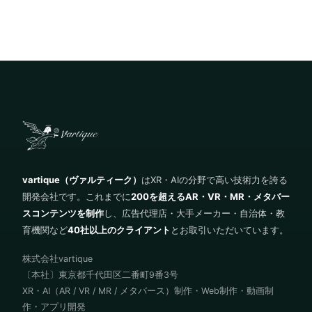
vartique（ヴァルティーク）
はXR・AIの分野で高い技術力を誇る
開発会社です。これまでに
200を超えるAR・VR・MR・メタバー
スコンテンツを制作
し、広告代理店・大手メーカー・自治体・教
育機関など
40社以上のクライアント
とお取引いただいています。
株式会社vartique
〔本社〕東京都千代田区二番町9番3号
XR・AI（AR / VR / MR / メタバース）制作・Web制作・動画制
作・アプリ開発